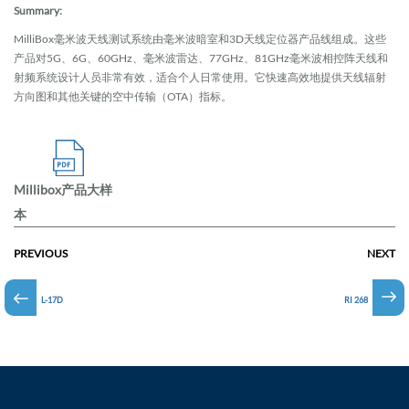
Summary:
MilliBox毫米波天线测试系统由毫米波暗室和3D天线定位器产品线组成。这些
产品对5G、6G、60GHz、毫米波雷达、77GHz、81GHz毫米波相控阵天线和
射频系统设计人员非常有效，适合个人日常使用。它快速高效地提供天线辐射
方向图和其他关键的空中传输（OTA）指标。
Millibox产品大样
本
PREVIOUS
NEXT
L-17D
RI 268