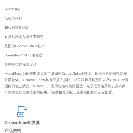
Summary:
低插入损耗
相位和幅度稳定
在振动和恶劣条件下稳定
坚固的GrooveTube®技术
Boundless™PTFE电介质
专有抗拉连接器设计
MegaPhase为这些电缆提供了坚固的GrooveTube®技术，抗压曲折的铜铠装和
外部导体。 GrooveTube®具有低插入损耗，相位和幅度稳定性以及在50 GHz范
围内的低驻波比（VSWR）。 应用包括相控阵雷达，电子战雷达系统以及对高
可靠性互连至关重要的应用。 提供相位匹配，延迟匹配和自定义配置。
GrooveTube® 线缆
产品资料